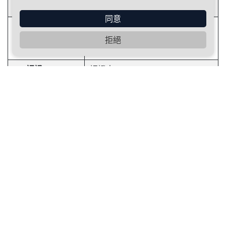
500C + P-613B)
同意
File E218441
危險場所應用規範
Class I, Division 2, Groups A, B,
拒絕
C and D
CE 認證
認證中
IP66 SGS Ref. No. :
防塵防水等級
HC40075B/2026
製造廠政策會持續改善更新，所有供售零配件除規格以外，
保留材質變更或加工調整異動的權利，謹此聲明不另書面通
知。
立即填寫表單諮詢